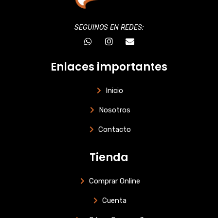
SEGUINOS EN REDES:
W
I
E
h
n
n
a
s
v
t
t
e
Enlaces importantes
s
a
l
a
g
o
p
r
p
Inicio
p
a
e
m
Nosotros
Contacto
Tienda
Comprar Online
Cuenta