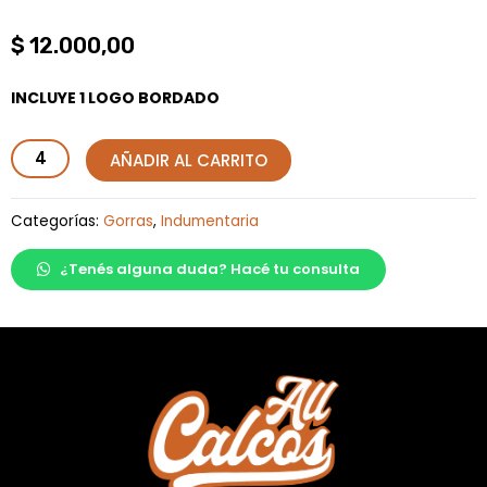
$
12.000,00
INCLUYE 1 LOGO BORDADO
Gorra
AÑADIR AL CARRITO
Trucker
Poliéster
Categorías:
Gorras
,
Indumentaria
(con
¿Tenés alguna duda? Hacé tu consulta
red)
cantidad