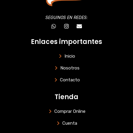
SEGUINOS EN REDES:
W
I
E
h
n
n
a
s
v
t
t
e
Enlaces importantes
s
a
l
a
g
o
p
r
p
Inicio
p
a
e
m
Nosotros
Contacto
Tienda
Comprar Online
Cuenta