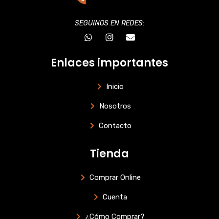
SEGUINOS EN REDES:
W
I
E
h
n
n
a
s
v
t
t
e
Enlaces importantes
s
a
l
a
g
o
p
r
p
Inicio
p
a
e
m
Nosotros
Contacto
Tienda
Comprar Online
Cuenta
¿Cómo Comprar?