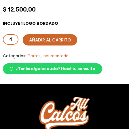
$
12.500,00
INCLUYE 1 LOGO BORDADO
Snap
AÑADIR AL CARRITO
Visera
Plana
Categorías:
Gorras
,
Indumentaria
Gabardina
¿Tenés alguna duda? Hacé tu consulta
cantidad