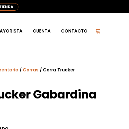
 TIENDA
AYORISTA
CUENTA
CONTACTO
entaria
/
Gorras
/ Gorra Trucker
rucker Gabardina
DADO