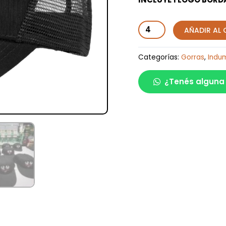
Gorra
AÑADIR AL
Trucker
Gabardina
Categorías:
Gorras
,
Indu
cantidad
¿Tenés alguna