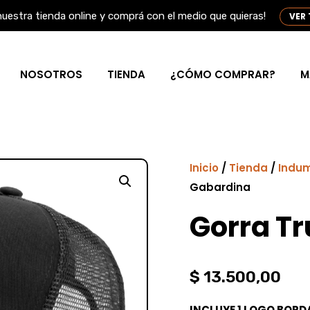
nuestra tienda online y comprá con el medio que quieras!
VER
NOSOTROS
TIENDA
¿CÓMO COMPRAR?
M
Inicio
/
Tienda
/
Indum
Gabardina
Gorra T
$
13.500,00
INCLUYE 1 LOGO BOR