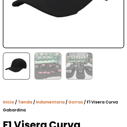
Inicio
/
Tienda
/
Indumentaria
/
Gorras
/ F1 Visera Curva
Gabardina
F1 Visera Curva