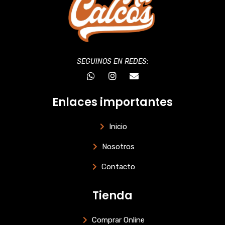
SEGUINOS EN REDES:
W
I
E
h
n
n
a
s
v
t
t
e
Enlaces importantes
s
a
l
a
g
o
p
r
p
Inicio
p
a
e
m
Nosotros
Contacto
Tienda
Comprar Online