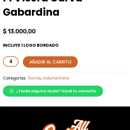
Gabardina
$
13.000,00
INCLUYE 1 LOGO BORDADO
F1
AÑADIR AL CARRITO
Visera
Curva
Categorías:
Gorras
,
Indumentaria
Gabardina
¿Tenés alguna duda? Hacé tu consulta
cantidad