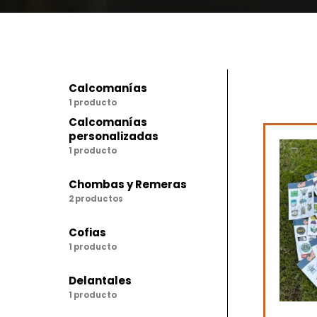
Calcomanías
1 producto
Calcomanías
personalizadas
1 producto
Chombas y Remeras
2 productos
Cofias
1 producto
Delantales
1 producto