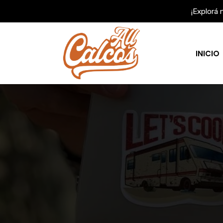
Ir
¡Explorá 
al
contenido
INICIO