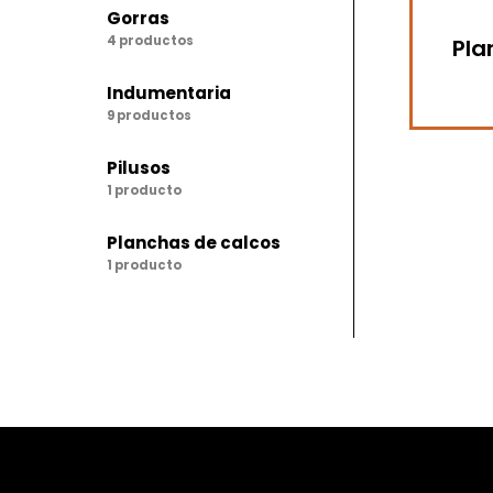
Gorras
4 productos
Pla
Indumentaria
9 productos
Pilusos
1 producto
Planchas de calcos
1 producto