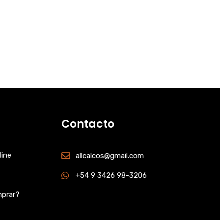
Contacto
line
allcalcos@gmail.com
+54 9 3426 98-3206
prar?