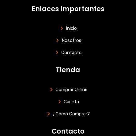
a
s
v
t
t
e
Enlaces importantes
s
a
l
a
g
o
p
r
p
p
a
e
Inicio
m
Nosotros
Contacto
Tienda
Comprar Online
Cuenta
¿Cómo Comprar?
Contacto