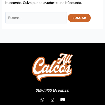
buscando. Quizá pueda ayudarte una búsqueda.
SEGUINOS EN REDES:
W
I
E
h
n
n